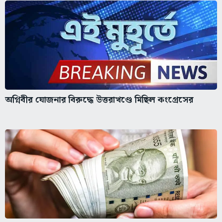
অগ্নিবীর যোজনার বিরুদ্ধে উত্তরাখণ্ডে মিছিল কংগ্রেসের