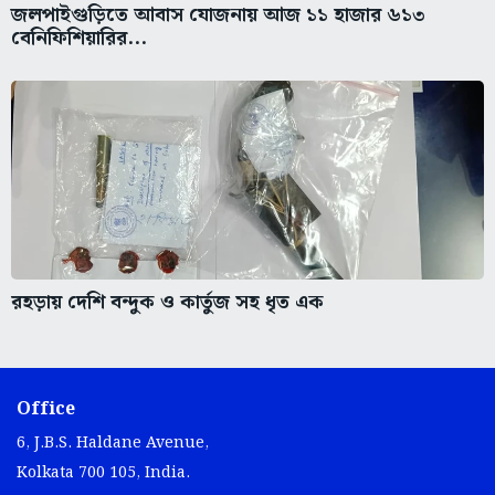
জলপাইগুড়িতে আবাস যোজনায় আজ ১১ হাজার ৬১৩
বেনিফিশিয়ারির...
রহড়ায় দেশি বন্দুক ও কার্তুজ সহ ধৃত এক
Office
6, J.B.S. Haldane Avenue,
Kolkata 700 105, India.