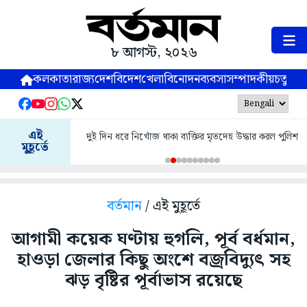
৮ আগস্ট, ২০২৬
কলকাতা
রাজ্য
দেশ
বিদেশ
খেলা
বিনোদন
ব্যবসা
সম্পাদকীয়
চতুষ্পর্ণ
এই
দুই দিন ধরে নিখোঁজ থাকা ব্যক্তির মৃতদেহ উদ্ধার করল পুলিশ
মুহূর্তে
বর্তমান
/ এই মুহূর্তে
আগামী কয়েক ঘণ্টায় হুগলি, পূর্ব বর্ধমান,
হাওড়া জেলার কিছু অংশে বজ্রবিদ্যুৎ সহ
ঝড় বৃষ্টির পূর্বাভাস রয়েছে