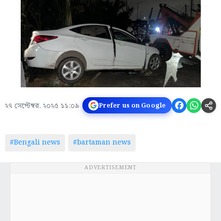
২৭ সেপ্টেম্বর, ২০২৫ ১১:০৯
Prefer us on Google
#Bengali news
#bartaman news
ADVERTISEMENT