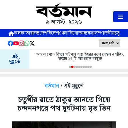
৯ আগস্ট, ২০২৬
কলকাতা
রাজ্য
দেশ
বিদেশ
খেলা
বিনোদন
ব্যবসা
সম্পাদকীয়
চতুষ্পর্ণ
অন্ডাল থেকে বিপুল পরিমাণ অস্ত্র উদ্ধার করল বেঙ্গল এসটিফ,
এই
উদ্ধার ১৫ টি আগ্নেয়াস্ত্র,কার্তুজ
মুহূর্তে
বর্তমান
/ এই মুহূর্তে
চতুর্থীর রাতে ঠাকুর আনতে গিয়ে
চন্দননগরে পথ দুর্ঘটনায় মৃত তিন