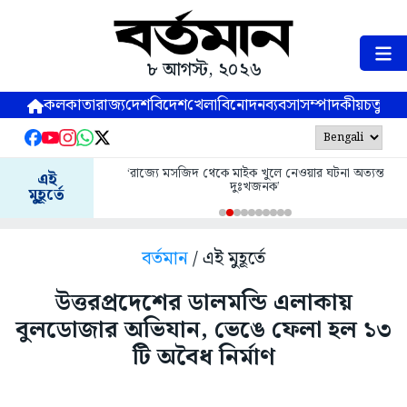
৮ আগস্ট, ২০২৬
কলকাতা
রাজ্য
দেশ
বিদেশ
খেলা
বিনোদন
ব্যবসা
সম্পাদকীয়
চতুষ্পর্ণ
‘রাজ্যে মসজিদ থেকে মাইক খুলে নেওয়ার ঘটনা অত্যন্ত
এই
দুঃখজনক’
মুহূর্তে
বর্তমান
/ এই মুহূর্তে
উত্তরপ্রদেশের ডালমন্ডি এলাকায়
বুলডোজার অভিযান, ভেঙে ফেলা হল ১৩
টি অবৈধ নির্মাণ