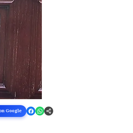
 on Google