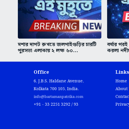
মশার দাপট রুখতে জলপাইগুড়ির চারটি
বর্ষার পরই 
পুরসভা এলাকায় ২ লক্ষ ৬০...
করলা নদী
Office
Links
6, J.B.S. Haldane Avenue,
Home
Kolkata 700 105, India.
About
Contac
info@bartamanpatrika.com
+91 - 33 2251 3292 / 93
Privac