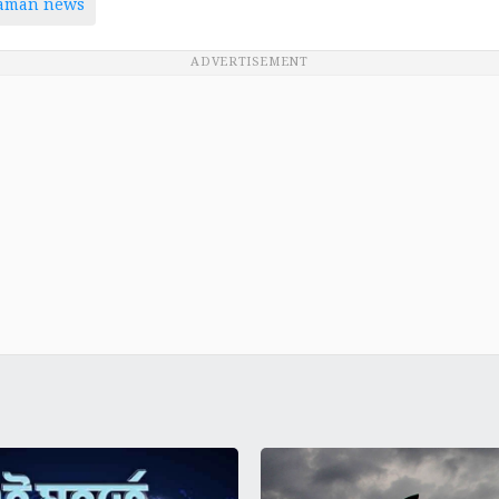
taman news
ADVERTISEMENT