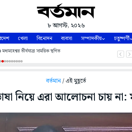
৮ আগস্ট, ২০২৬
িদেশ
খেলা
বিনোদন
ব্যবসা
সম্পাদকীয়
চতুষ্পর্ণী
ধ্যমহেশ্বর তীর্থযাত্রা সাময়িক স্থগিত
বর্তমান
/ এই মুহূর্তে
াষা নিয়ে এরা আলোচনা চায় না: মুখ্