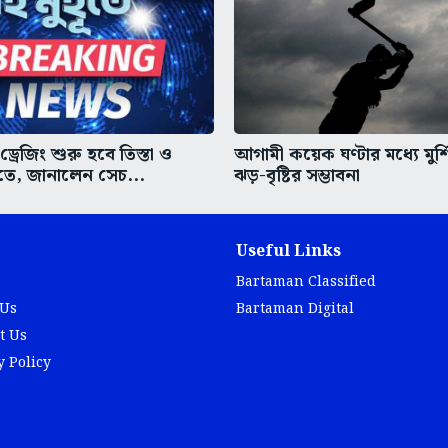
ড্রেজিং শুরু হবে তিস্তা ও
আগামী কয়েক ঘণ্টার মধ্যে মুর্শ
তে, জানালেন সেচ...
ঝড়-বৃষ্টির সম্ভাবনা
Useful Links
Bartaman Classified
 Us
Bartaman Digital
t Us
y Policy