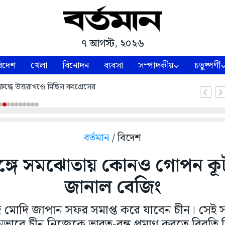
৭ আগস্ট, ২০২৬
িদেশ
খেলা
বিনোদন
ব্যবসা
সম্পাদকীয়
চতুষ্পর্ণী
ুদ্ধে উত্তরাখণ্ডে মিছিল কংগ্রেসের
বর্তমান
/ বিদেশ
ঙ্গে সমঝোতায় কোনও গোপন কূট
জানাল বেজিং
রেন্দ্র মোদি জাপান সফর সমাপ্ত করে যাবেন চীন। সে
াবে চীন নিজেকে ভারত-বন্ধু প্রমাণ করতে বিবৃতি 