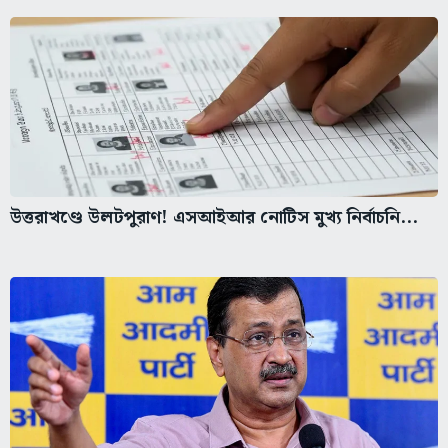
উত্তরাখণ্ডে উলটপুরাণ! এসআইআর নোটিস মুখ্য নির্বাচনি...