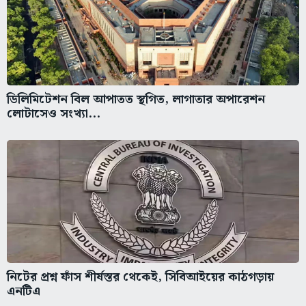
ডিলিমিটেশন বিল আপাতত স্থগিত, লাগাতার অপারেশন
লোটাসেও সংখ্যা...
নিটের প্রশ্ন ফাঁস শীর্ষস্তর থেকেই, সিবিআইয়ের কাঠগড়ায়
এনটিএ