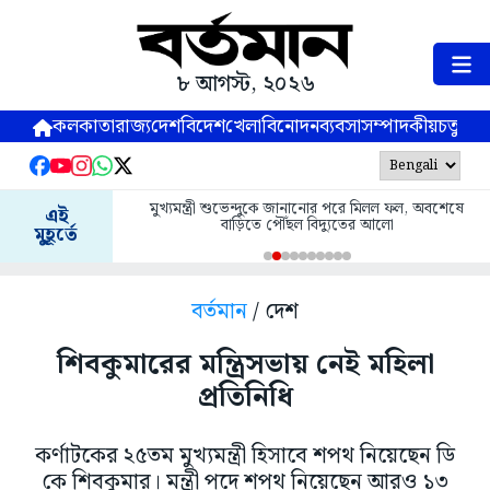
৮ আগস্ট, ২০২৬
কলকাতা
রাজ্য
দেশ
বিদেশ
খেলা
বিনোদন
ব্যবসা
সম্পাদকীয়
চতুষ্পর্ণ
মুখ্যমন্ত্রী শুভেন্দুকে জানানোর পরে মিলল ফল, অবশেষে
এই
বাড়িতে পৌঁছল বিদ্যুতের আলো
মুহূর্তে
বর্তমান
/ দেশ
শিবকুমারের মন্ত্রিসভায় নেই মহিলা
প্রতিনিধি
কর্ণাটকের ২৫তম মুখ্যমন্ত্রী হিসাবে শপথ নিয়েছেন ডি
কে শিবকুমার। মন্ত্রী পদে শপথ নিয়েছেন আরও ১৩