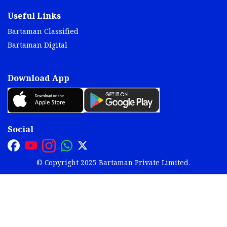
Useful Links
Bartaman Classified
Bartaman Digital
Download App
Social
© Copyright 2025 Bartaman Private Limited.