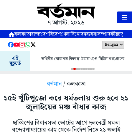
৭ আগস্ট, ২০২৬
কলকাতা
রাজ্য
দেশ
বিদেশ
খেলা
বিনোদন
ব্যবসা
সম্পাদকীয়
চতুষ্পর্ণ
এই
অগ্নিবীর যোজনার বিরুদ্ধে উত্তরাখণ্ডে মিছিল কংগ্রেসের
মুহূর্তে
বর্তমান
/ কলকাতা
১৫ই খুঁটিপুজো করে ধর্মতলায় শুরু হবে ২১
জুলাইয়ের মঞ্চ বাঁধার কাজ
ছাব্বিশের বিধানসভা ভোটের আগে দলনেত্রী মমতা
বন্দ্যোপাধ্যায়ের কাছ থেকে নির্দেশ নিতে ২১ জুলাই