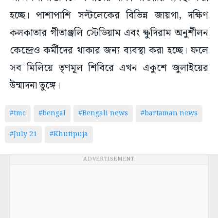
হচ্ছে। পাশাপাশি সল্টলেকের বিভিন্ন জায়গা, দক্ষিণ
কলকাতার গীতাঞ্জলি স্টেডিয়াম এবং ক্ষুদিরাম অনুশীলন
কেন্দ্রেও কর্মীদের থাকার জন্য ব্যবস্থা করা হচ্ছে। ফলে
সব মিলিয়ে তৃণমূল শিবিরে এখন একুশে জুলাইয়ের
উন্মাদনা তুঙ্গে।
#tmc
#bengal
#Bengali news
#bartaman news
#July 21
#Khutipuja
ADVERTISEMENT