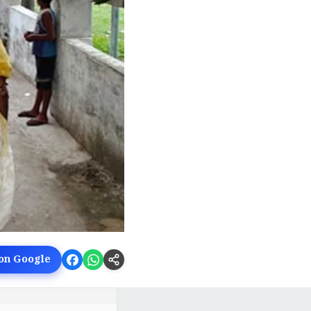
 on Google