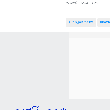
৩ আগস্ট, ২০২৫ ১৭:০৮
#Bengali news
#bar