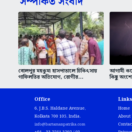
সম্পর্কিত সংবাদ
বোলপুর মহকুমা হাসপাতালে চিকিৎসায়
আগামী কয়ে
গাফিলতির অভিযোগ, রোগীর...
কিছু অংশে 
Office
Links
6, J.B.S. Haldane Avenue,
Home
Kolkata 700 105, India.
About
Contac
info@bartamanpatrika.com