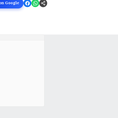
 on Google