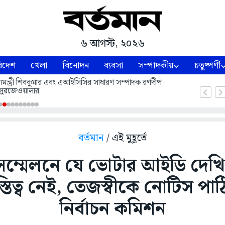
৬ আগস্ট, ২০২৬
িদেশ
খেলা
বিনোদন
ব্যবসা
সম্পাদকীয়
চতুষ্পর্ণী
 মুখ্যমন্ত্রী শিবকুমার এবং এআইসিসির সাধারণ সম্পাদক রণদীপ
সুরজেওয়ালার
বর্তমান
/ এই মুহূর্তে
সম্মেলনে যে ভোটার আইডি দেখ
িত্ব নেই, তেজস্বীকে নোটিস পা
নির্বাচন কমিশন