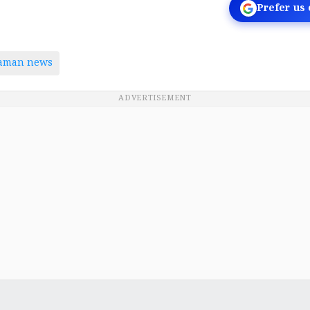
Prefer us
taman news
ADVERTISEMENT