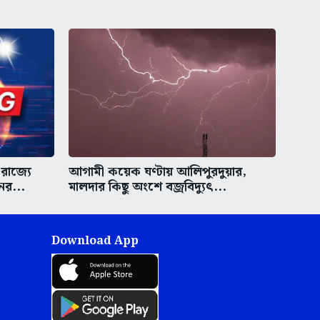
রাজ্যে
আগামী কয়েক ঘণ্টায় আলিপুরদুয়ার,
র...
মালদার কিছু অংশে বজ্রবিদ্যুৎ...
Download App