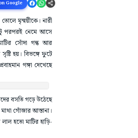
 on Google
োলে মৃন্ময়ীকে। নারী
একটু পরপরই নেমে আসে
াটির সোঁদা গন্ধ আর
ষ্টি হয়। বিভঙ্গে ফুটে
্রবাহমান গঙ্গা দেখেছে
ষীদের বসতি গড়ে উঠেছে
াথা গোঁজার আস্তানা।
 লাল হতো মাটির হাড়ি-
ত্তসাধনায় মজলেন। সেই