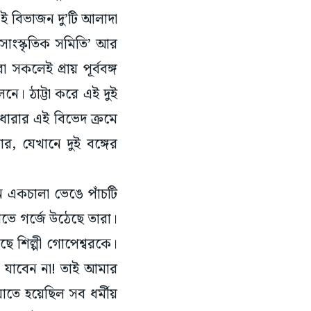
প সাংস্কৃতিক সমিতি’ আর
া সকলেই প্রায় পূর্ববঙ্গ
নে। ঠাট্টা করে এই দুই
্পধারার এই বিভেদ ক্রমে
ার, যেখানে দুই বঙ্গের
ন একচালা ভেঙে পাঁচটি
োভে গর্জে উঠেছে তারা।
 শিল্পী গোপেশ্বরকে।
রে যাবেন না! তাই আমার
ায়াতে হয়েছিল সব ধর্মীয়
য়ে লড়াই করবার গল্প।