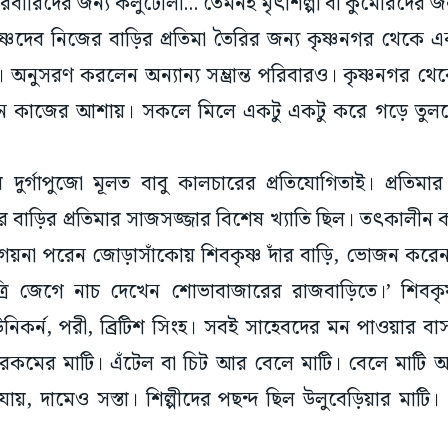
ষ্ণদেব নিজের বাড়ির প্রতিমা তৈরির জন্য কৃষ্ণনগর থেকে এ
অনুসরণ করলেন অন্যান্য সম্ভ্রান্ত পরিবারও। কৃষ্ণনগর 
ন কাজের আশায়। সকলে মিলে একটু একটু করে গড়ে তুল
দুর্গাপুজো মূলত বাবু কালচারের প্রতিযোগিতাই। প্রতিম
াঁর বাড়ির প্রতিমার সাজসজ্জার বিশেষ খ্যাতি ছিল। তৎকাল
 গয়না পরেন জোড়াসাঁকোয় শিবকৃষ্ণ দাঁর বাড়ি, ভোজন কর
ত্রি জেগে নাচ দেখেন শোভাবাজারের রাজবাড়িতে।’ শিবকৃষ্
ইউনিকর্ন, পরী, ব্রিটিশ সিংহ। সবই সাহেবদের মন পাওয়ার ব
’রকমের মাটি। এঁটেল বা চিট আর বেলে মাটি। বেলে মাটি আ
ায়, দামেও সস্তা। শিল্পীদের পছন্দ ছিল উলুবেড়িয়ার মাটি
 নেয় শিল্পের, তাঁদেরকেই বারবার হতে হয়েছে ঠাঁইনাড়া। মৃৎশি