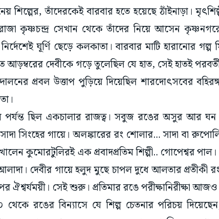
হারাজা কৃষ্ণচন্দ্র সেখান থেকে তাঁদের নিয়ে আসেন কৃষ্ণনগ
নির্দেশেই ঘূর্ণি ছেড়ে কলকাতা। বারবার মাটি হারানোর গল্প 
তে আড়ম্বরের দেবীকে গড়ে তুলেছিল যে হাত, সেই হাতই পরবর্ত
দোলনের প্রবল উত্তাপ পুড়িয়ে দিয়েছিল শারদোৎসবের বহিরঙ্
াতা।
র্যন্ত ছিল একচালার রাজত্ব। সবুজ রঙের অসুর আর ঘন 
 সাদা সিংহের গায়ে। অলঙ্কারের রং শোলার... সাদা বা রুপ
েখালেন কুমোরটুলিরই এক প্রবাদপ্রতিম শিল্পী.. গোপেশ্বর পাল। এ
 আলাদা। দেবীর গায়ে হলুদ মুছে চাপল দুধে আলতার প্রতীকী র
র ঐশ্বর্যময়ী। সেই শুরু। প্রতিমার রঙে পরীক্ষানিরীক্ষা আজও
 থেকে রঙের বিন্যাসে যে শিল্প চেতনার পরিচয় দিয়েছেন, 
েখাতে লেগেছে আরও বহু বছর। পুরনো যুগে সিংহে দেখা 