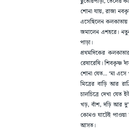
শোনা যায়, রাজা নবকৃ
এসেছিলেন কলকাতায়। 
জমালেন এশহরে। নতু
পাড়া।
প্রথমদিকের কলকাতার 
রেষারেষি। শিবকৃষ্ণ দ
শোনা যেত... ‘মা এসে
মিত্রের বাড়ি আর রা
চালচিত্রে দেখা যেত 
খড়, বাঁশ, দড়ি আর দু
কোনও ঘাটেই পাওয়া য
আসত।
মাটি যাঁদের হাতে রূপ