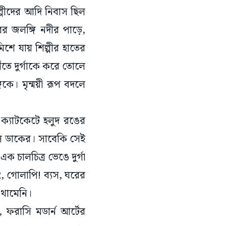
রের জলঙ্গি নদীর পাড়ে,
মিশে যায় শিল্পীর হাতের
ীতে দুর্গাকে করে তোলে
গকে। মৃন্ময়ী রূপ বদলে
ক্যাটকেটে হলুদ রঙের
োলি ডাকের। সাবেকি সেই
ক চালচিত্র ভেঙে দুর্গা
ং, গোলাপি! ব্যস, ঘরের
 থামেনি।
ফরাসি মডার্ন আর্টের
যেত ঘোড়ার মতো মুখ।