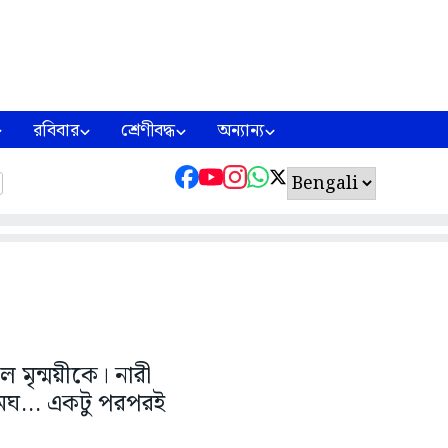
রবিবার
শ্রেণীবদ্ধ
অন্যান্য
মৃন্ময়ীকে। নারী
মেঘ... একটু পরপরই