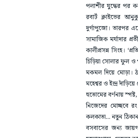
রবার্ট ক্লাইভের আন
দুর্গাপুজো। তারপর এ
সামাজিক মর্যাদার প্রত
কালীপ্রসন্ন সিংহ। ‘প্
চিড়িয়া সোলার ফুল ও প
মকমল দিয়ে মোড়া। ঠা
মহেশ্বর ও ইন্দ্র দাঁড়ি
হুতোমের বর্ণনায় স্পষ্ট
নিজেদের মোচ্ছবে র
কলকাতা... নতুন ঠিকান
বসবাসের জন্য জায়গা ছ
ছুতোরপাড়া, তেলের কার