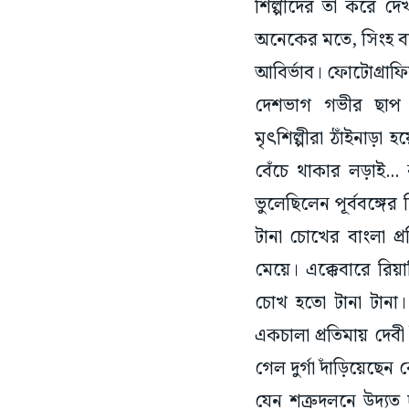
অনেকের মতে, সিংহ বা
আবির্ভাব। ফোটোগ্রাফি
দেশভাগ গভীর ছাপ ফ
মৃৎশিল্পীরা ঠাঁইনাড়া
বেঁচে থাকার লড়াই... 
ভুলেছিলেন পূর্ববঙ্গের
টানা চোখের বাংলা প্
মেয়ে। এক্কেবারে রিয়
চোখ হতো টানা টানা।
একচালা প্রতিমায় দেবী 
গেল দুর্গা দাঁড়িয়েছে
যেন শত্রুদলনে উদ্যত 
পূর্ববঙ্গ-পশ্চিমবঙ্গ