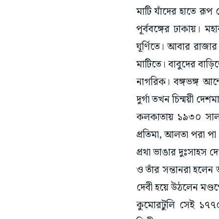
পূর্ববঙ্গের ঢাকায়। ম
ঘূর্ণিতে। আবার রাজার 
মাটিতে। বাবুদের বাড়ি
নাগরিক। বঙ্গভঙ্গ আন্
দুর্গা তখন চিন্ময়ী দেশম
কলকাতায় ১৯৩০ সাল প
প্রতিমা, আলতা পরা পা
প্রথা ভাঙার দুঃসাহস দ
ও তাঁর সন্তানরা হলেন
দেবী হয়ে উঠলেন মণ্ডপে
কুমোরটুলি সেই ১৭৭০
শিল্পীদের তা করে দ