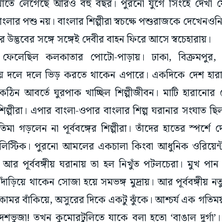
ংলার পশু নয়। বাংলার শিল্পীরা স্বচক্ষে পশুরাজকে দেখেনও
র উদ্ভবের সঙ্গে সঙ্গেই দেবীর বাহন ফিরে আসে স্বচেহারায়।
েলেছিল কলকাতার পোটো-পাড়ায়। ঢাকা, বিক্রমপুর, কু
 হয়ে দলে দলে ভিড় করতে থাকেন এপারে। একদিকে দেশ হারানে
কঠিন আবর্তে ঘুরপাক খাচ্ছিল শিল্পীজীবন। মাটি হারানোর সে
 শিল্পীরা। এপার বাংলা-ওপার বাংলার শিল্প ঘরানার সংঘাত ছিল
রতিমা গড়লেন না পূর্ববঙ্গের শিল্পীরা। তাঁদের হাতের স্পর্শ
ালিস্টিক। পুরনো আমলের একচালা কিংবা আধুনিক ওরিয়েন্
 আর পূর্ববঙ্গীয় ঘরানায় তা হল নিখুঁত পটলচেরা। মুখ প
দাঁড়িয়ে থাকেন সোজা হয়ে সমভঙ্গ মুদ্রায়। আর পূর্ববঙ্গীয় নত
ন কোমর বাঁকিয়ে, অসুরের দিকে একটু ঝুঁকে। আশ্চর্য এক গতি
দশভুজা! তখন কুমোরটুলিতে যাকে বলা হতো ‘বাঙাল দুর্গা’। প্
 একটা বিভাজন স্পষ্ট হয়ে ওঠে সেই সময় থেকেই। কুমোরটুলিতে 