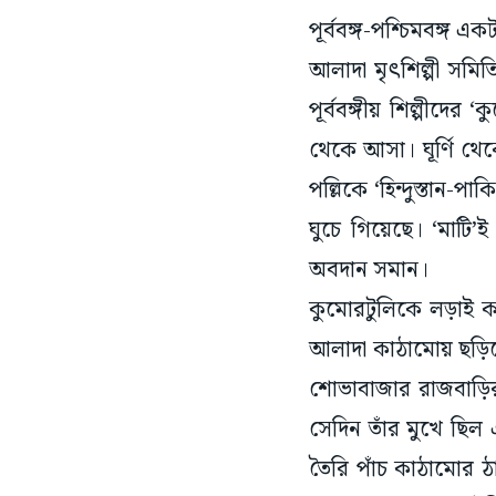
আলাদা মৃৎশিল্পী সমিতি
পূর্ববঙ্গীয় শিল্পীদের 
থেকে আসা। ঘূর্ণি থেক
পল্লিকে ‘হিন্দুস্তান-
ঘুচে গিয়েছে। ‘মাটি’ই
অবদান সমান।
কুমোরটুলিকে লড়াই ক
আলাদা কাঠামোয় ছড়িয়ে
শোভাবাজার রাজবাড়ির
সেদিন তাঁর মুখে ছিল 
তৈরি পাঁচ কাঠামোর ঠা
সংস্কারকে। কুমোরট