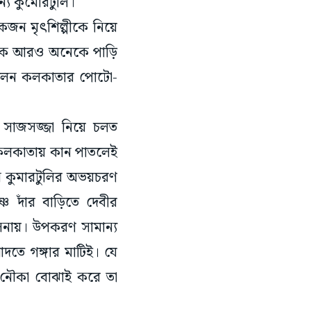
কজন মৃৎশিল্পীকে নিয়ে
থেকে আরও অনেকে পাড়ি
লেন কলকাতার পোটো-
ার সাজসজ্জা নিয়ে চলত
ীন কলকাতায় কান পাতলেই
েন কুমারটুলির অভয়চরণ
ণ দাঁর বাড়িতে দেবীর
াসনায়। উপকরণ সামান্য
দতে গঙ্গার মাটিই। যে
। নৌকা বোঝাই করে তা
ল্পীদের আদি নিবাস ছিল