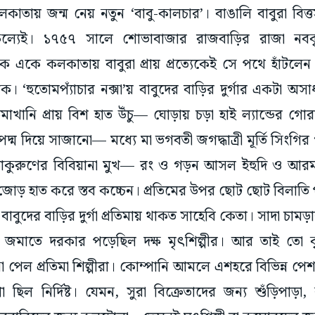
ুকুল্যেই। ১৭৫৭ সালে শোভাবাজার রাজবাড়ির রাজা নব
কে একে কলকাতায় বাবুরা প্রায় প্রত্যেকেই সে পথে হাঁটলেন। দ
ীক। ‘হুতোমপ্যাঁচার নক্সা’য় বাবুদের বাড়ির দুর্গার একটা অস
রতিমাখানি প্রায় বিশ হাত উঁচু— ঘোড়ায় চড়া হাই ল্যান্ডের গে
দ্ম দিয়ে সাজানো— মধ্যে মা ভগবতী জগদ্ধাত্রী মূর্তি সিংগির
কুরুণের বিবিয়ানা মুখ— রং ও গড়ন আসল ইহুদি ও আরমানি কে
য়ে জোড় হাত করে স্তব কচ্চেন। প্রতিমের উপর ছোট ছোট বিলাতি 
, বাবুদের বাড়ির দুর্গা প্রতিমায় থাকত সাহেবি কেতা। সাদা চাম
ং জমাতে দরকার পড়েছিল দক্ষ মৃৎশিল্পীর। আর তাই তো কৃষ
া পেল প্রতিমা শিল্পীরা। কোম্পানি আমলে এশহরে বিভিন্ন পে
িল নির্দিষ্ট। যেমন, সুরা বিক্রেতাদের জন্য শুঁড়িপাড়া, ক
বারিদের জন্য কলুটোলা... তেমনই মৃৎশিল্পী বা কুমোরদের জন