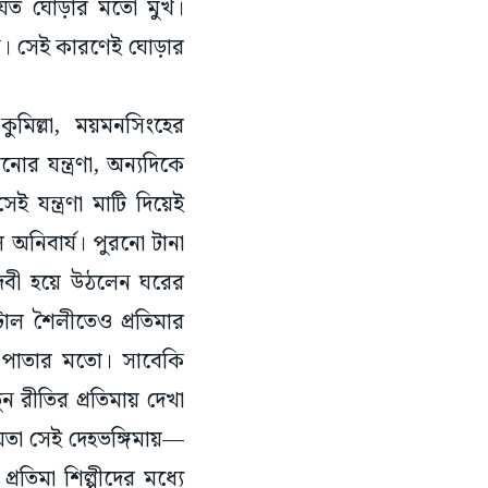
নি। সেই কারণেই ঘোড়ার
মিল্লা, ময়মনসিংহের
ার যন্ত্রণা, অন্যদিকে
ই যন্ত্রণা মাটি দিয়েই
 অনিবার্য। পুরনো টানা
ে দেবী হয়ে উঠলেন ঘরের
টাল শৈলীতেও প্রতিমার
ান পাতার মতো। সাবেকি
ুন রীতির প্রতিমায় দেখা
ময়তা সেই দেহভঙ্গিমায়—
রতিমা শিল্পীদের মধ্যে
এই বিভাজন দু’টি আলাদা