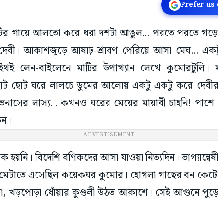
Prefer us
 মাটির গায়ে আলতো করে ধরা দশটা আঙুল... পরতে পরতে গড়ে ত
দেন দেবী। আকাশজুড়ে আষাঢ়-শ্রাবণ পেরিয়ে আসা মেঘ... 
ই লেন-বাইলেনে মাটির উপাখ্যান লেখে কুমোরটুলি। ম
ছোট ছোট ঘরে লালচে ডুমের আলোয় একটু একটু করে দেবীর সৃ
ভেনাসের লাস্য... কখনও ঘরের মেয়ের মায়াবী চাহনি! পাশে প
তন।
হয়নি। বিদেশি বণিকদের আসা যাওয়া নিত্যদিন। ভাগ্যান্বে
ন মেটাতে এসেছিল কয়েকঘর কুমোর। হোগলা গাছের বন কেটে ম
ো, খড়পোড়া ধোঁয়ার কুণ্ডলী উঠত আকাশে। সেই আগুনে পুড়ে
লকাতায় জন্ম নেয় নতুন ‘বাবু-কালচার’। বাঙালি বাবুরা বি