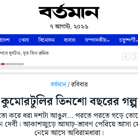
৭ আগস্ট, ২০২৬
িদেশ
খেলা
বিনোদন
ব্যবসা
সম্পাদকীয়
চতুষ্পর্ণী
থে দুর্ঘটনা, মৃত তিন শ্রমিক
বর্তমান
/ রবিবার
কুমোরটুলির তিনশো বছরের গল্প
ো করে ধরা দশটা আঙুল... পরতে পরতে গড়ে তোলে 
া দেন দেবী। আকাশজুড়ে আষাঢ়-শ্রাবণ পেরিয়ে আসা 
নেমে আসে অবিরামধারা।