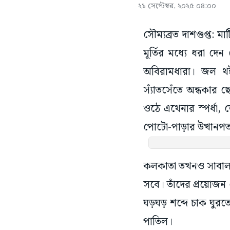
২১ সেপ্টেম্বর, ২০২৫ ০৪:০০
সৌম্যব্রত দাশগুপ্ত:
মূর্তির মধ্যে ধরা 
অবিরামধারা। জল থইথ
স্যাঁতসেঁতে অন্ধকার 
ওঠে এথেনার স্পর্ধা, 
পোটো-পাড়ার উত্থানপ
কলকাতা তখনও সাবালক 
সবে। তাঁদের প্রয়োজ
ঘড়ঘড় শব্দে চাক ঘুরত
পাতিল।
পলাশীর যুদ্ধের পর ক