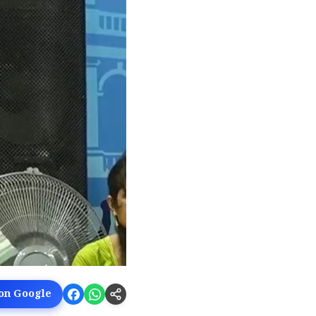
 on Google