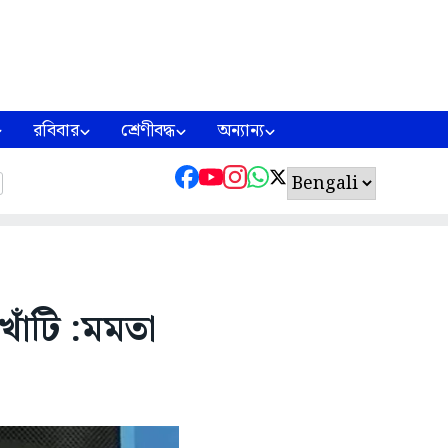
রবিবার
শ্রেণীবদ্ধ
অন্যান্য
াঁটি :মমতা