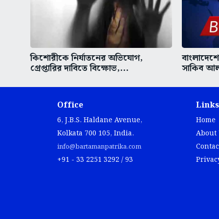
কিশোরীকে নির্যাতনের অভিযোগ,
বাংলাদেশের
গ্রেপ্তারির দাবিতে বিক্ষোভ,...
সাকিব আল 
Office
Links
6, J.B.S. Haldane Avenue,
Home
Kolkata 700 105, India.
About
Contac
info@bartamanpatrika.com
+91 - 33 2251 3292 / 93
Privac