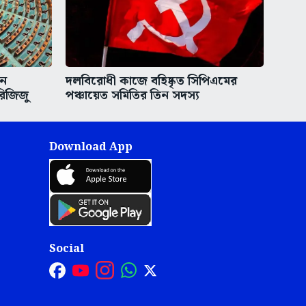
িন
দলবিরোধী কাজে বহিষ্কৃত সিপিএমের
রিজিজু
পঞ্চায়েত সমিতির তিন সদস্য
Download App
Social