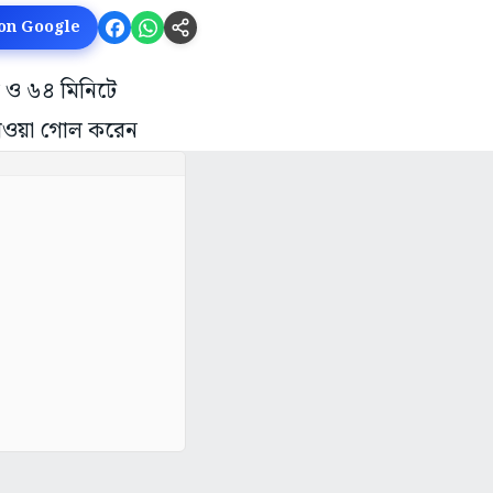
 on Google
ল ও ৬৪ মিনিটে
গাওয়া গোল করেন