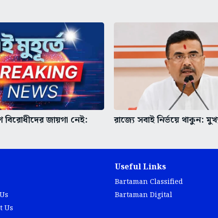
 বিরোধীদের জায়গা নেই:
রাজ্যে সবাই নির্ভয়ে থাকুন: মুখ্যম
Useful Links
Bartaman Classified
 Us
Bartaman Digital
t Us