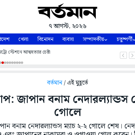
৭ আগস্ট, ২০২৬
িদেশ
খেলা
বিনোদন
ব্যবসা
সম্পাদকীয়
চতুষ্পর্ণী
েট্রো স্টেশনে আত্মহত্যার চেষ্টা
বর্তমান
/ এই মুহূর্তে
কাপ: জাপান বনাম নেদারল্যান্ডস
গোলে
পান বনাম নেদারল্যান্ডস ম্যাচ ২-২ গোলে শেষ। নেদার
ও এবং জাপানের নাকামুরা ও ওগাওয়া গোল করেন। বিস