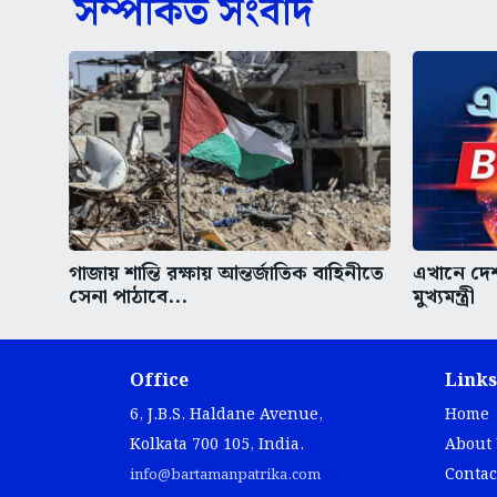
সম্পর্কিত সংবাদ
গাজায় শান্তি রক্ষায় আন্তর্জাতিক বাহিনীতে
এখানে দেশ
সেনা পাঠাবে...
মুখ্যমন্ত্রী
Office
Links
6, J.B.S. Haldane Avenue,
Home
Kolkata 700 105, India.
About
Contac
info@bartamanpatrika.com