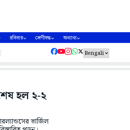
রবিবার
শ্রেণীবদ্ধ
অন্যান্য
 শেষ হল ২-২
ল্যান্ডসের ভার্জিল
্তারিত পড়ুন।