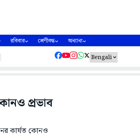
রবিবার
শ্রেণীবদ্ধ
অন্যান্য
োনও প্রভাব
লনের কার্যত কোনও