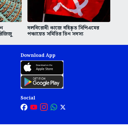
িন
দলবিরোধী কাজে বহিষ্কৃত সিপিএমের
রিজিজু
পঞ্চায়েত সমিতির তিন সদস্য
Download App
Social