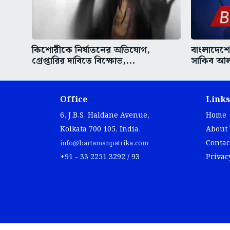
কিশোরীকে নির্যাতনের অভিযোগ,
বাংলাদেশের
গ্রেপ্তারির দাবিতে বিক্ষোভ,...
সাকিব আল 
Office
Links
6, J.B.S. Haldane Avenue,
Home
Kolkata 700 105, India.
About
Contac
info@bartamanpatrika.com
+91 - 33 2251 3292 / 93
Privac