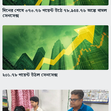
দিনের শেষে ৩৭৩.৭৬ পয়েন্ট উঠে ৭৮,৯৫৪.৭৬ অঙ্কে থামল
সেনসেক্স
২০১.৭৮ পয়েন্ট উঠল সেনসেক্স