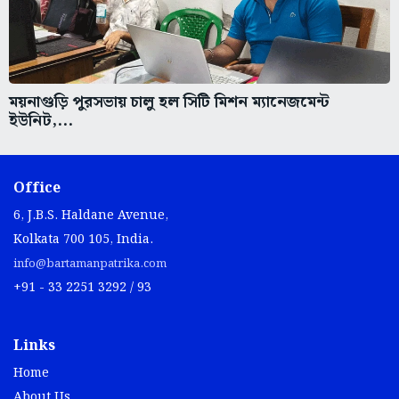
ময়নাগুড়ি পুরসভায় চালু হল সিটি মিশন ম্যানেজমেন্ট
ইউনিট,...
Office
6, J.B.S. Haldane Avenue,
Kolkata 700 105, India.
info@bartamanpatrika.com
+91 - 33 2251 3292 / 93
Links
Home
About Us