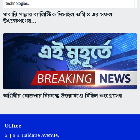
মাঝারি পাল্লার ব্যালিস্টিক মিসাইল অগ্নি ৪ এর সফল
উৎক্ষেপণের...
অগ্নিবীর যোজনার বিরুদ্ধে উত্তরাখণ্ডে মিছিল কংগ্রেসের
Office
6, J.B.S. Haldane Avenue,