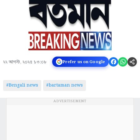
২২ আগস্ট, ২০২৫ ১৩:০৮
Prefer us on Google
#Bengali news
#bartaman news
ADVERTISEMENT