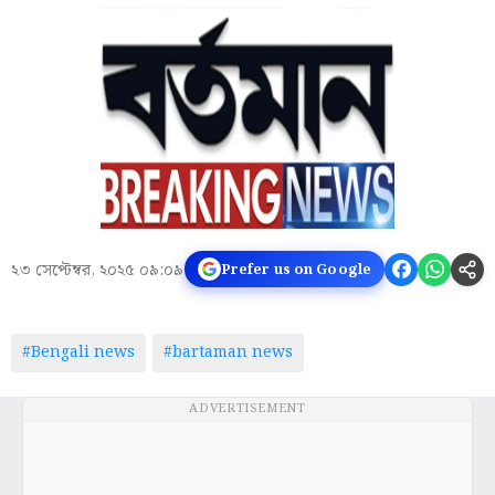
২৩ সেপ্টেম্বর, ২০২৫ ০৯:০৯
Prefer us on Google
#Bengali news
#bartaman news
ADVERTISEMENT