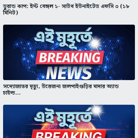
ডুরান্ড কাপ: ইস্ট বেঙ্গল ১- সাউথ ইউনাইটেড এফসি ০ (১৮
মিনিট)
সদ্যোজাতর মৃত্যু, উত্তেজনা জলপাইগুড়ির মাদার অ্যান্ড
চাইল্ড...