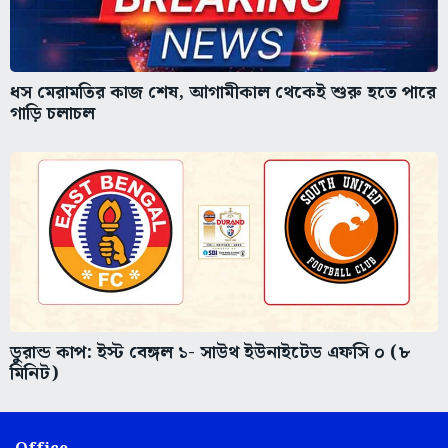
ধস মেরামতির কাজ শেষ, আগামীকাল থেকেই শুরু হতে পারে
গাড়ি চলাচল
ডুরান্ড কাপ: ইস্ট বেঙ্গল ১- সাউথ ইউনাইটেড এফসি ০ (৮
মিনিট)