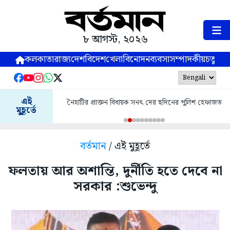
৮ আগস্ট, ২০২৬
কলকাতা
রাজ্য
দেশ
বিদেশ
খেলা
বিনোদন
ব্যবসা
সম্পাদকীয়
চতুষ্পর্ণ
এই
নৈহাটির প্রাক্তন বিধায়ক সনৎ দের ছদিনের পুলিশ হেফাজত
মুহূর্তে
বর্তমান
/ এই মুহূর্তে
ফলতায় আর অশান্তি, দুর্নীতি হতে দেবে না
সরকার :শুভেন্দু