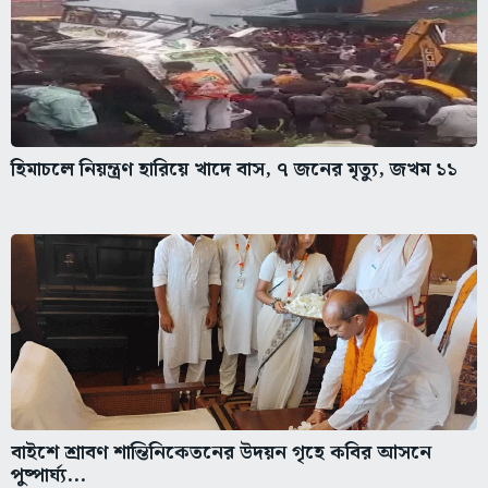
হিমাচলে নিয়ন্ত্রণ হারিয়ে খাদে বাস, ৭ জনের মৃত্যু, জখম ১১
বাইশে শ্রাবণ শান্তিনিকেতনের উদয়ন গৃহে কবির আসনে
পুষ্পার্ঘ্য...