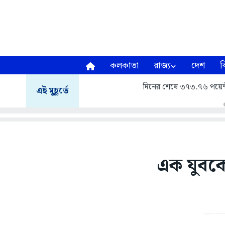
কলকাতা
রাজ্য
দেশ
ব
দিনের শেষে ৩৭৩.৭৬ পয়েন্
এই মুহূর্তে
এক যুবকের