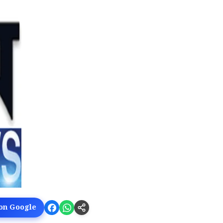
 on Google