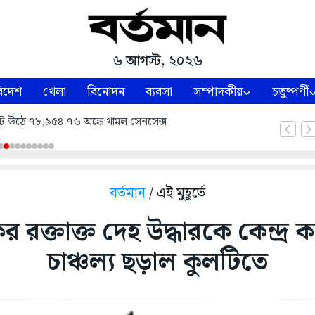
৬ আগস্ট, ২০২৬
িদেশ
খেলা
বিনোদন
ব্যবসা
সম্পাদকীয়
চতুষ্পর্ণী
ট উঠে ৭৮,৯৫৪.৭৬ অঙ্কে থামল সেনসেক্স
বর্তমান
/ এই মুহূর্তে
 রক্তাক্ত দেহ উদ্ধারকে কেন্দ্র 
চাঞ্চল্য ছড়াল কুলটিতে