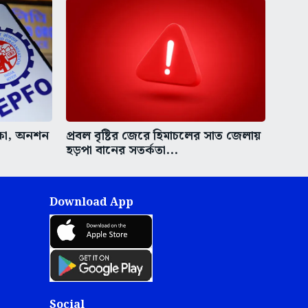
কা, অনশন
প্রবল বৃষ্টির জেরে হিমাচলের সাত জেলায়
হড়পা বানের সতর্কতা...
Download App
Social