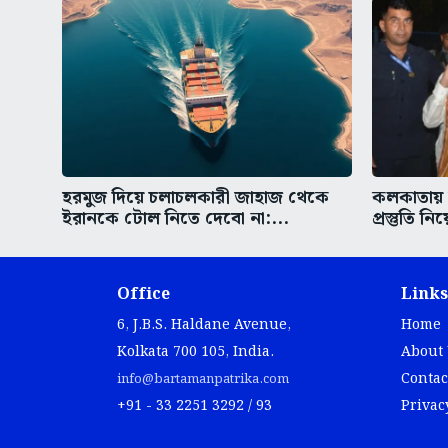
হরমুজ দিয়ে চলাচলকারী জাহাজ থেকে
কলকাতায় আ
ইরানকে টোল নিতে দেবো না:...
প্রস্তুতি নি
Office
Links
6, J.B.S. Haldane Avenue,
Home
Kolkata 700 105, India.
About
Contac
info@bartamanpatrika.com
+91 - 33 2251 3292 / 93
Privac