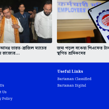
সন্ন ভারত-ব্রাজিল ম্যাচের
জমা পড়ল বকেয়া পিএফের টা
য়ে রাজ্যের...
স্থগিত শ্রমিকদের
Useful Links
Bartaman Classified
 Us
Bartaman Digital
t Us
y Policy