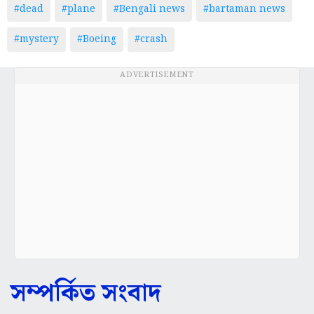
#dead
#plane
#Bengali news
#bartaman news
#mystery
#Boeing
#crash
ADVERTISEMENT
সম্পর্কিত সংবাদ