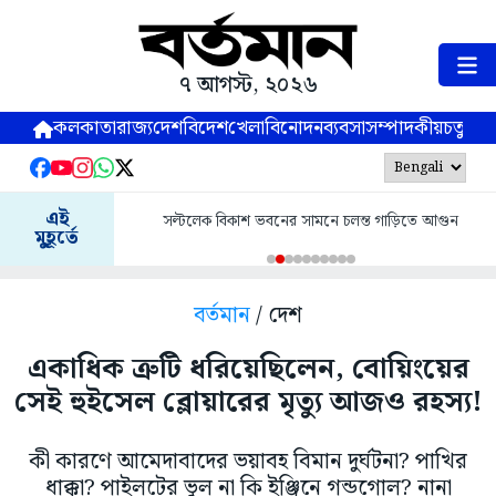
৭ আগস্ট, ২০২৬
কলকাতা
রাজ্য
দেশ
বিদেশ
খেলা
বিনোদন
ব্যবসা
সম্পাদকীয়
চতুষ্পর্ণ
এই
সল্টলেক বিকাশ ভবনের সামনে চলন্ত গাড়িতে আগুন
মুহূর্তে
বর্তমান
/ দেশ
একাধিক ত্রুটি ধরিয়েছিলেন, বোয়িংয়ের
সেই হুইসেল ব্লোয়ারের মৃত্যু আজও রহস্য!
কী কারণে আমেদাবাদের ভয়াবহ বিমান দুর্ঘটনা? পাখির
ধাক্কা? পাইলটের ভুল না কি ইঞ্জিনে গন্ডগোল? নানা