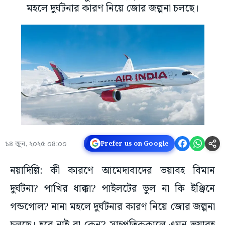
মহলে দুর্ঘটনার কারণ নিয়ে জোর জল্পনা চলছে।
১৪ জুন, ২০২৫ ০৪:০০
Prefer us on Google
নয়াদিল্লি: কী কারণে আমেদাবাদের ভয়াবহ বিমান
দুর্ঘটনা? পাখির ধাক্কা? পাইলটের ভুল না কি ইঞ্জিনে
গন্ডগোল? নানা মহলে দুর্ঘটনার কারণ নিয়ে জোর জল্পনা