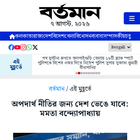
৭ আগস্ট, ২০২৬
কলকাতা
রাজ্য
দেশ
বিদেশ
খেলা
বিনোদন
ব্যবসা
সম্পাদকীয়
চতুষ্পর্ণ
পথ দুর্ঘটনা রুখতে জলপাইগুড়ি জেলায় ১৮টি ব্ল্যাক স্পটে
এই
পুলিশকে বিশেষ নজর দিতে নির্দেশ পুলিশ সুপার সুজাতা কুমারী
মুহূর্তে
বীনাপানির
বর্তমান
/ এই মুহূর্তে
অপদার্থ নীতির জন্য দেশ ভেঙে যাবে:
মমতা বন্দ্যোপাধ্যায়