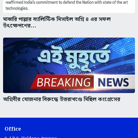
মাঝারি পাল্লার ব্যালিস্টিক মিসাইল অগ্নি ৪ এর সফল
উৎক্ষেপণের...
অগ্নিবীর যোজনার বিরুদ্ধে উত্তরাখণ্ডে মিছিল কংগ্রেসের
Office