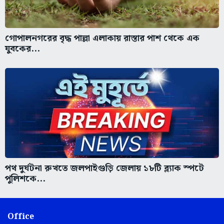
গোপালনগরের বৃদ্ধ পাল্লা এলাকায় রাস্তার পাশ থেকে এক
যুবকের...
পথ দুর্ঘটনা রুখতে জলপাইগুড়ি জেলায় ১৮টি ব্ল্যাক স্পটে
পুলিশকে...
Office