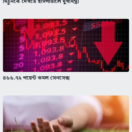
মিঠুনকে দেখতে হাসপাতালে মুখ্যমন্ত্রী
৪৬৬.৭২ পয়েন্ট কমল সেনসেক্স