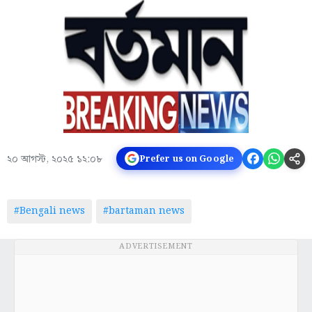
২০ আগস্ট, ২০২৫ ১২:০৮
Prefer us on Google
#Bengali news
#bartaman news
ADVERTISEMENT