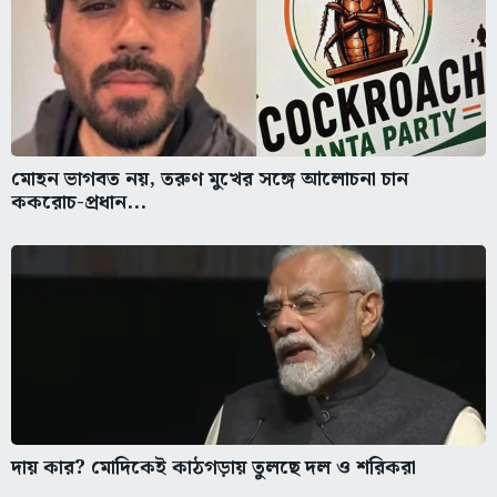
মোহন ভাগবত নয়, তরুণ মুখের সঙ্গে আলোচনা চান
ককরোচ-প্রধান...
দায় কার? মোদিকেই কাঠগড়ায় তুলছে দল ও শরিকরা