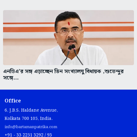
এনডিএ’র সঙ্গ এড়াচ্ছেন তিন সংখ্যালঘু বিধায়ক ,শুভেন্দুর
সঙ্গে...
Office
6, J.B.S. Haldane Avenue,
Kolkata 700 105, India.
info@bartamanpatrika.com
+91 - 33 2251 3292 / 93