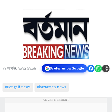
২২ আগস্ট, ২০২৫ ১২:০৮
Prefer us on Google
#Bengali news
#bartaman news
ADVERTISEMENT