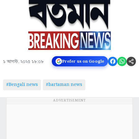
১ আগস্ট, ২০২৫ ১৮:০৮
Prefer us on Google
#Bengali news
#bartaman news
ADVERTISEMENT