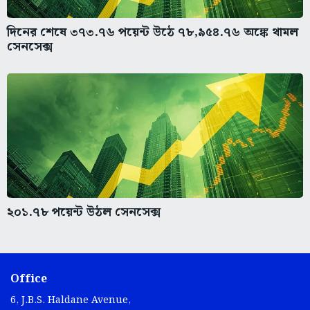
দিনের শেষে ৩৭৩.৭৬ পয়েন্ট উঠে ৭৮,৯৫৪.৭৬ অঙ্কে থামল
সেনসেক্স
২০১.৭৮ পয়েন্ট উঠল সেনসেক্স
Office
6, J.B.S. Haldane Avenue,