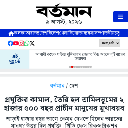
৯ আগস্ট, ২০২৬
কলকাতা
রাজ্য
দেশ
বিদেশ
খেলা
বিনোদন
ব্যবসা
সম্পাদকীয়
চতুষ্পর্ণ
আগামী কয়েক ঘণ্টায় মু্র্শিদাবাদ জেলার কিছু অংশে বৃষ্টিপাতের
এই
সম্ভাবনা
মুহূর্তে
বর্তমান
/ দেশ
প্রযুক্তির কামাল, তৈরি হল তামিলভূমের ২
হাজার ৫০০ বছর প্রাচীন মানুষের মুখাবয়ব
আড়াই হাজার বছর আগে কেমন দেখতে ছিলেন ভারতের
মানুষ? উত্তর দিল প্রযুক্তি। থ্রিডি ফেস রিকন্সট্রাকশন