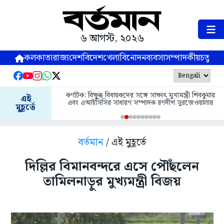
৬ আগস্ট, ২০২৬
কলকাতা
রাজ্য
দেশ
বিদেশ
খেলা
বিনোদন
ব্যবসা
সম্পাদকীয়
চতুষ্পর্ণ
কর্ণাটক: বিক্ষুব্ধ বিধায়কদের সঙ্গে সাক্ষাৎ মুখ্যমন্ত্রী শিবকুমার
এই
এবং এআইসিসির সাধারণ সম্পাদক রণদীপ সুরজেওয়ালার
মুহূর্তে
বর্তমান
/ এই মুহূর্তে
দিল্লির বিমানবন্দরে এসে পৌঁছলেন
তামিলনাড়ুর মুখ্যমন্ত্রী বিজয়