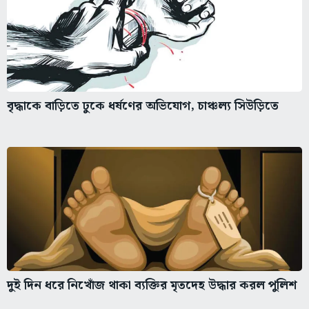
বৃদ্ধাকে বাড়িতে ঢুকে ধর্ষণের অভিযোগ, চাঞ্চল্য সিউড়িতে
দুই দিন ধরে নিখোঁজ থাকা ব্যক্তির মৃতদেহ উদ্ধার করল পুলিশ