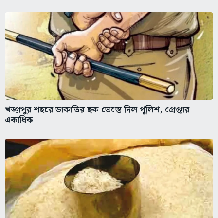
খড়্গপুর শহরে ডাকাতির ছক ভেস্তে দিল পুলিশ, গ্রেপ্তার
একাধিক