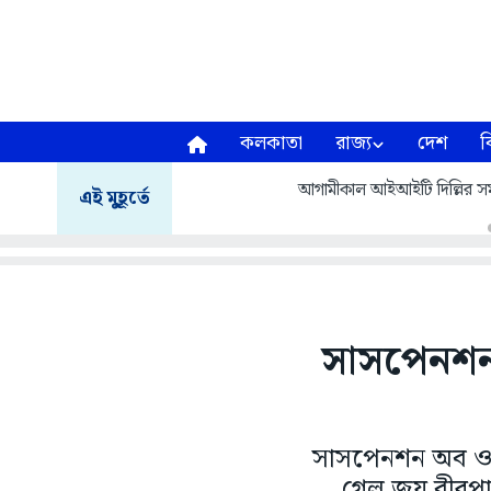
কলকাতা
রাজ্য
দেশ
ব
আগামীকাল আইআইটি দিল্লির সমাবর
এই মুহূর্তে
সাসপেনশন 
সাসপেনশন অব ওয়া
গেল জয় বীরপাড়া