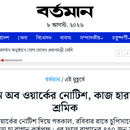
৮ আগস্ট, ২০২৬
িদেশ
খেলা
বিনোদন
ব্যবসা
সম্পাদকীয়
চতুষ্পর্ণী
্তন অনুষ্ঠানে যোগ দেবেন প্রধানমন্ত্রী মোদি
বর্তমান
/ এই মুহূর্তে
অব ওয়ার্কের নোটিশ, কাজ হারা
শ্রমিক
র্কের নোটিশ দিয়ে গতকাল, রবিবার রাতে চুপিসার
 চা বাগান কর্তৃপক্ষ। এর ফলে বাগানের ৪৫০ জন শ্