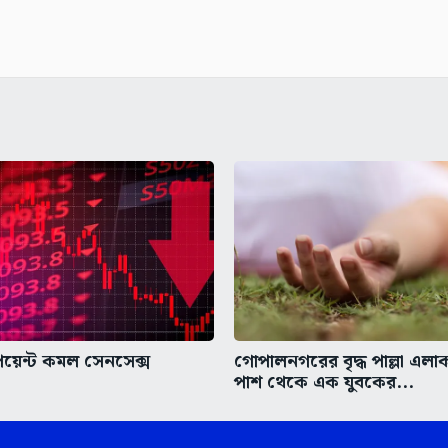
য়েন্ট কমল সেনসেক্স
গোপালনগরের বৃদ্ধ পাল্লা এলাকা
পাশ থেকে এক যুবকের...