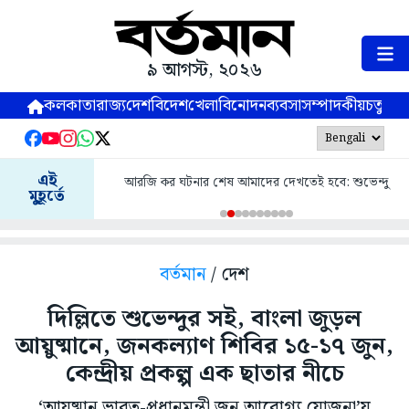
৯ আগস্ট, ২০২৬
কলকাতা
রাজ্য
দেশ
বিদেশ
খেলা
বিনোদন
ব্যবসা
সম্পাদকীয়
চতুষ্পর্ণ
এই
আরজি কর ঘটনার শেষ আমাদের দেখতেই হবে: শুভেন্দু
মুহূর্তে
বর্তমান
/ দেশ
দিল্লিতে শুভেন্দুর সই, বাংলা জুড়ল
আয়ুষ্মানে, জনকল্যাণ শিবির ১৫-১৭ জুন,
কেন্দ্রীয় প্রকল্প এক ছাতার নীচে
‘আয়ুষ্মান ভারত-প্রধানমন্ত্রী জন আরোগ্য যোজনা’য়