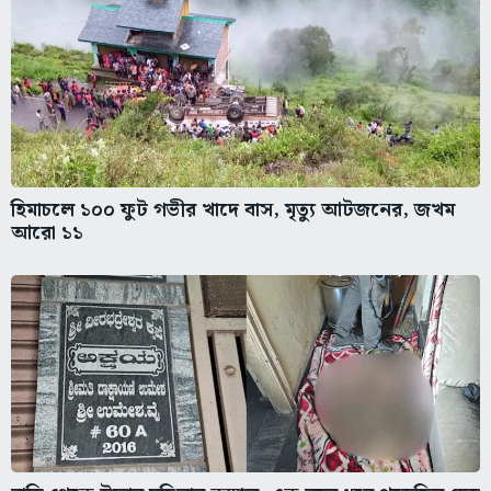
হিমাচলে ১০০ ফুট গভীর খাদে বাস, মৃত্যু আটজনের, জখম
আরো ১১