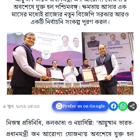
অবশেষে যুক্ত হল পশ্চিমবঙ্গ। ক্ষমতায় আসার এক
মাসের মধ্যেই রাজ্যের নতুন বিজেপি সরকার আরও
একটি নির্বাচনি সংকল্প পূরণ করল।
৯ জুন, ২০২৬ ০৪:০০
Prefer us on Google
নিজস্ব প্রতিনিধি, কলকাতা ও নয়াদিল্লি: ‘আয়ুষ্মান ভারত-
প্রধানমন্ত্রী জন আরোগ্য যোজনা’য় অবশেষে যুক্ত হল