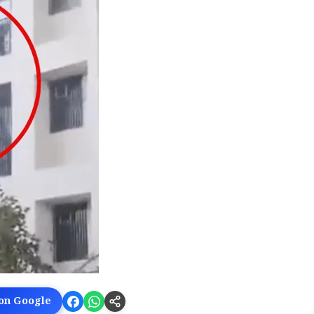
 on Google