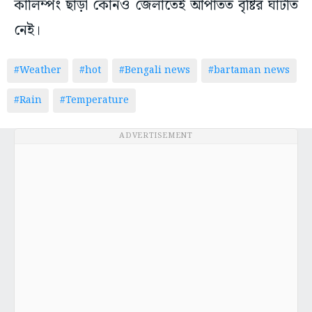
কালিম্পং ছাড়া কোনও জেলাতেই আপাতত বৃষ্টির ঘাটতি
নেই।
#Weather
#hot
#Bengali news
#bartaman news
#Rain
#Temperature
ADVERTISEMENT