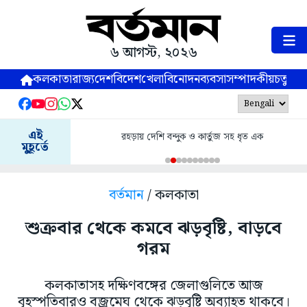
৬ আগস্ট, ২০২৬
কলকাতা
রাজ্য
দেশ
বিদেশ
খেলা
বিনোদন
ব্যবসা
সম্পাদকীয়
চতুষ্পর্ণ
এই
রহড়ায় দেশি বন্দুক ও কার্তুজ সহ ধৃত এক
মুহূর্তে
বর্তমান
/ কলকাতা
শুক্রবার থেকে কমবে ঝড়বৃষ্টি, বাড়বে
গরম
কলকাতাসহ দক্ষিণবঙ্গের জেলাগুলিতে আজ
বৃহস্পতিবারও বজ্রমেঘ থেকে ঝড়বৃষ্টি অব্যাহত থাকবে।