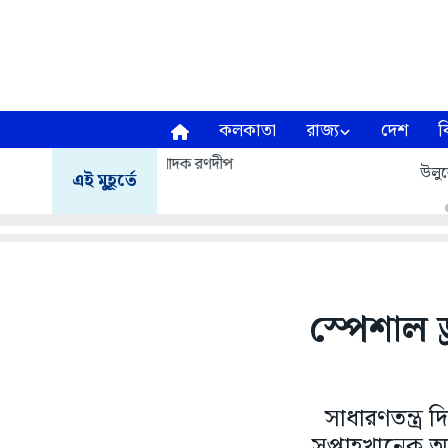
কলকাতা
রাজ্য
দেশ
ব
উলুবেড়িয়ায় উল্টে গেল
এই মুহূর্তে
স্পেশাল 
সাধারণতন্ত্র 
সপ্তাহখানেক আ