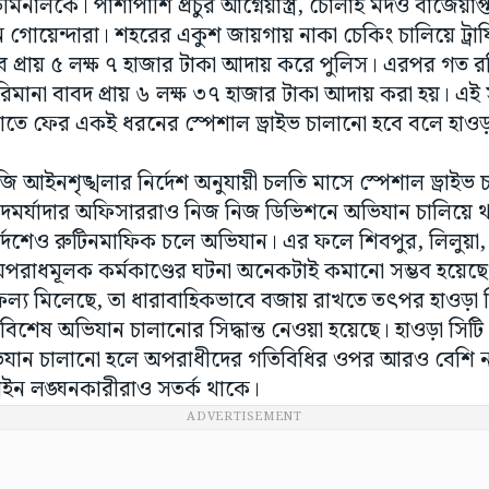
িমিনালকে। পাশাপাশি প্রচুর আগ্নেয়াস্ত্র, চোলাই মদও বাজেয়াপ
ন গোয়েন্দারা। শহরের একুশ জায়গায় নাকা চেকিং চালিয়ে ট
ে প্রায় ৫ লক্ষ ৭ হাজার টাকা আদায় করে পুলিস। এরপর গত
িমানা বাবদ প্রায় ৬ লক্ষ ৩৭ হাজার টাকা আদায় করা হয়। এ
ে ফের একই ধরনের স্পেশাল ড্রাইভ চালানো হবে বলে হাওড়া স
জি আইনশৃঙ্খলার নির্দেশ অনুযায়ী চলতি মাসে স্পেশাল ড্রাইভ 
পদমর্যাদার অফিসাররাও নিজ নিজ ডিভিশনে অভিযান চালিয়ে 
দেশেও রুটিনমাফিক চলে অভিযান। এর ফলে শিবপুর, লিলুয়া, স
ধমূলক কর্মকাণ্ডের ঘটনা অনেকটাই কমানো সম্ভব হয়েছে। কি
ফল্য মিলেছে, তা ধারাবাহিকভাবে বজায় রাখতে তৎপর হাওড়া স
শেষ অভিযান চালানোর সিদ্ধান্ত নেওয়া হয়েছে। হাওড়া সিটি
যান চালানো হলে অপরাধীদের গতিবিধির ওপর আরও বেশি নজ
 আইন লঙ্ঘনকারীরাও সতর্ক থাকে।
ADVERTISEMENT