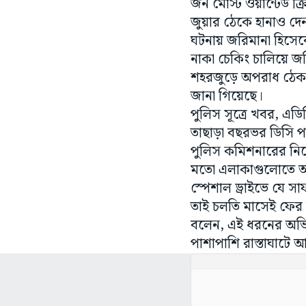
জন মোস্ট ওয়ান্টেড ক্র
জুয়ার ঠেকে হানাও দে
ঘটনায় জরিমানা হিসেব
নাকা চেকিং চালিয়ে জর
শহরজুড়ে অপরাধ ঠেকাত
জানা গিয়েছে।
পুলিস সূত্রে খবর, এডি
তাছাড়া বছরভর ডিসি 
পুলিস কমিশনারের নির্
মতো এলাকাগুলোতে অপরা
স্পেশাল ড্রাইভে যে সা
তাই চলতি মাসেই ফের বি
বলেন, এই ধরনের অভি
পাশাপাশি রাস্তাঘাটে