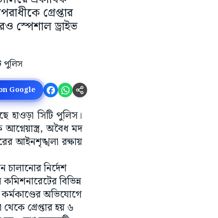
পরাধীকে গ্রেপ্তার
ও স্পেশাল ড্রাইভ
 on Google
রেছে হাওড়া সিটি পুলিস।
গ্নেয়াস্ত্র, অবৈধ মদ
ের আইনশৃঙ্খলা রক্ষায়
ন চালানোর নির্দেশ
িস কমিশনারেটের বিভিন্ন
 কর্মকাণ্ডের অভিযোগে
থেকে গ্রেপ্তার হয় ৬