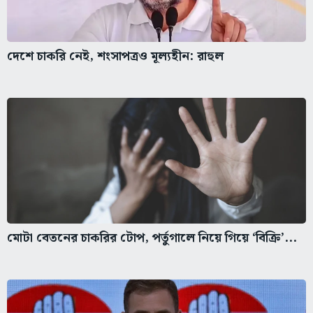
দেশে চাকরি নেই, শংসাপত্রও মূল্যহীন: রাহুল
মোটা বেতনের চাকরির টোপ, পর্তুগালে নিয়ে গিয়ে ‘বিক্রি’...