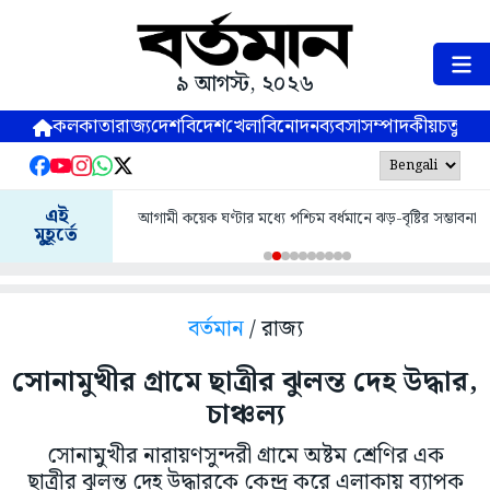
৯ আগস্ট, ২০২৬
কলকাতা
রাজ্য
দেশ
বিদেশ
খেলা
বিনোদন
ব্যবসা
সম্পাদকীয়
চতুষ্পর্ণ
এই
আগামী কয়েক ঘণ্টার মধ্যে পশ্চিম বর্ধমানে ঝড়-বৃষ্টির সম্ভাবনা
মুহূর্তে
বর্তমান
/ রাজ্য
সোনামুখীর গ্রামে ছাত্রীর ঝুলন্ত দেহ উদ্ধার,
চাঞ্চল্য
সোনামুখীর নারায়ণসুন্দরী গ্রামে অষ্টম শ্রেণির এক
ছাত্রীর ঝুলন্ত দেহ উদ্ধারকে কেন্দ্র করে এলাকায় ব্যাপক