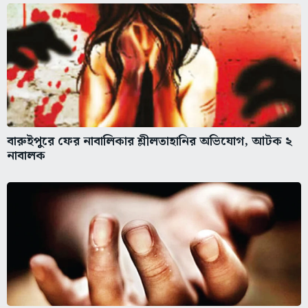
বারুইপুরে ফের নাবালিকার শ্লীলতাহানির অভিযোগ, আটক ২
নাবালক