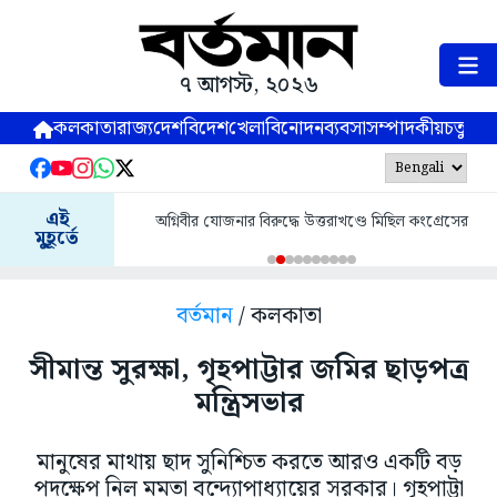
৭ আগস্ট, ২০২৬
কলকাতা
রাজ্য
দেশ
বিদেশ
খেলা
বিনোদন
ব্যবসা
সম্পাদকীয়
চতুষ্পর্ণ
এই
অগ্নিবীর যোজনার বিরুদ্ধে উত্তরাখণ্ডে মিছিল কংগ্রেসের
মুহূর্তে
বর্তমান
/ কলকাতা
সীমান্ত সুরক্ষা, গৃহপাট্টার জমির ছাড়পত্র
মন্ত্রিসভার
মানুষের মাথায় ছাদ সুনিশ্চিত করতে আরও একটি বড়
পদক্ষেপ নিল মমতা বন্দ্যোপাধ্যায়ের সরকার। গৃহপাট্টা