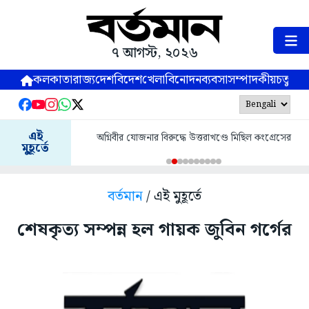
৭ আগস্ট, ২০২৬
কলকাতা
রাজ্য
দেশ
বিদেশ
খেলা
বিনোদন
ব্যবসা
সম্পাদকীয়
চতুষ্পর্ণ
এই
অগ্নিবীর যোজনার বিরুদ্ধে উত্তরাখণ্ডে মিছিল কংগ্রেসের
মুহূর্তে
বর্তমান
/ এই মুহূর্তে
শেষকৃত্য সম্পন্ন হল গায়ক জুবিন গর্গের