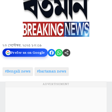
২৩ সেপ্টেম্বর, ২০২৫ ১৩:০৯
Prefer us on Google
#Bengali news
#bartaman news
ADVERTISEMENT