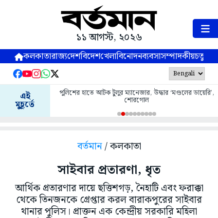
১১ আগস্ট, ২০২৬
কলকাতা
রাজ্য
দেশ
বিদেশ
খেলা
বিনোদন
ব্যবসা
সম্পাদকীয়
চতুষ্পর্ণ
পুলিশের হাতে আটক টুলুর ম্যানেজার, উদ্ধার ‘মণ্ডলের ডায়েরি’,
এই
শোরগোল
মুহূর্তে
বর্তমান
/ কলকাতা
সাইবার প্রতারণা, ধৃত
আর্থিক প্রতারণার দায়ে ছত্তিশগড়, নৈহাটি এবং ফরাক্কা
থেকে তিনজনকে গ্রেপ্তার করল বারাকপুরের সাইবার
থানার পুলিস। প্রাক্তন এক কেন্দ্রীয় সরকারি মহিলা