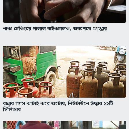
নাকা চেকিংয়ে পালাল বাইকচালক, অবশেষে গ্রেপ্তার
রান্নার গ্যাস কাটাই করে অটোয়, নিউটাউনে উদ্ধার ২২টি
সিলিন্ডার