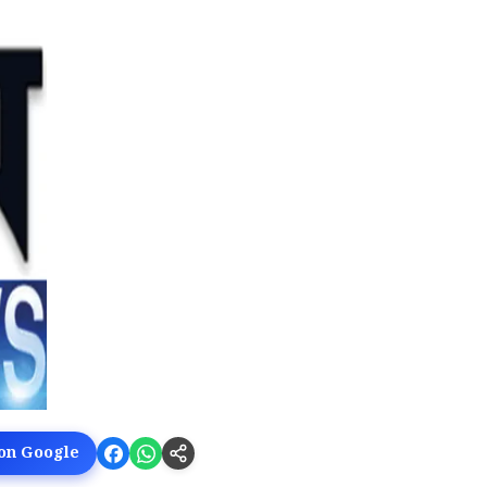
 on Google