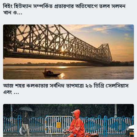
বিইং হিউম্যান সম্পর্কিত প্রতারণার অভিযোগে তলব সলমন
খান ও...
আজ শহর কলকাতার সর্বনিম্ন তাপমাত্রা ২৬ ডিগ্রি সেলসিয়াস
এবং ...