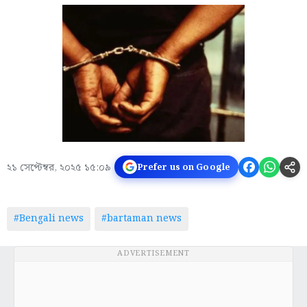
২১ সেপ্টেম্বর, ২০২৫ ১৫:০৯
Prefer us on Google
#Bengali news
#bartaman news
ADVERTISEMENT