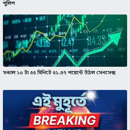
পুলিশ
সকাল ১০ টা ৫৫ মিনিটে ৫১.৫৭ পয়েন্টে উঠল সেনসেক্স