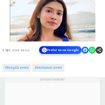
৫ জুন, ২০২৫ ১৪:০৬
Prefer us on Google
#Bengali news
#bartaman news
ADVERTISEMENT