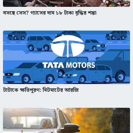
বসছে সেস? গ্যাসের দাম ১৮ টাকা বৃদ্ধির শঙ্কা
টাটাকে ক্ষতিপূরণ: মিটমাটের আরজি