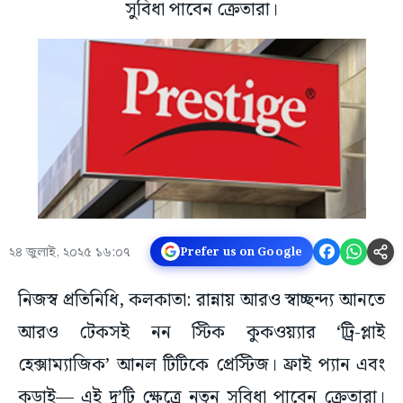
সুবিধা পাবেন ক্রেতারা।
২৪ জুলাই, ২০২৫ ১৬:০৭
Prefer us on Google
নিজস্ব প্রতিনিধি, কলকাতা: রান্নায় আরও স্বাচ্ছন্দ্য আনতে
আরও টেকসই নন স্টিক কুকওয়্যার ‘ট্রি-প্লাই
হেক্সাম্যাজিক’ আনল টিটিকে প্রেস্টিজ। ফ্রাই প্যান এবং
কড়াই— এই দু’টি ক্ষেত্রে নতুন সুবিধা পাবেন ক্রেতারা।