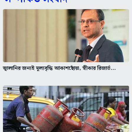
জ্বালানির জন্যই মূল্যবৃদ্ধি আকাশছোঁয়া, স্বীকার রিজার্ভ...