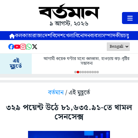
৯ আগস্ট, ২০২৬
কলকাতা
রাজ্য
দেশ
বিদেশ
খেলা
বিনোদন
ব্যবসা
সম্পাদকীয়
চতুষ্পর্ণ
আগামী কয়েক ঘণ্টার মধ্যে কলকাতা, হাওড়ায় ঝড়-বৃষ্টির
এই
সম্ভাবনা
মুহূর্তে
বর্তমান
/ এই মুহূর্তে
৩২৯ পয়েন্ট উঠে ৮১,৬৩৫.৯১-তে থামল
সেনসেক্স