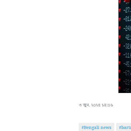
৩ জুন, ২০২৫ ১৪:০৬
#Bengali news
#bar