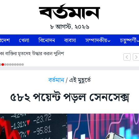
৮ আগস্ট, ২০২৬
িদেশ
খেলা
বিনোদন
ব্যবসা
সম্পাদকীয়
চতুষ্পর্ণী
কা ব্যক্তির মৃতদেহ উদ্ধার করল পুলিশ
বর্তমান
/ এই মুহূর্তে
৫৮২ পয়েন্ট পড়ল সেনসেক্স