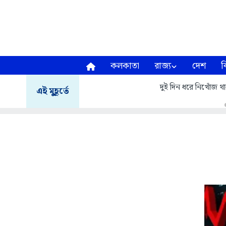
কলকাতা
রাজ্য
দেশ
ব
দুই দিন ধরে নিখোঁজ থা
এই মুহূর্তে