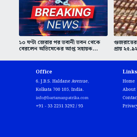
১০ ঘণ্টা জেরার পর ভবানী ভবন থেকে
গুজরাতের
বেরলেন অভিষেকের আপ্ত সহায়ক...
প্রায় ২৫.৯
Office
Links
6, J.B.S. Haldane Avenue,
Home
Kolkata 700 105, India.
About
Contac
info@bartamanpatrika.com
+91 - 33 2251 3292 / 93
Privac