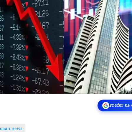
Prefer us
taman news