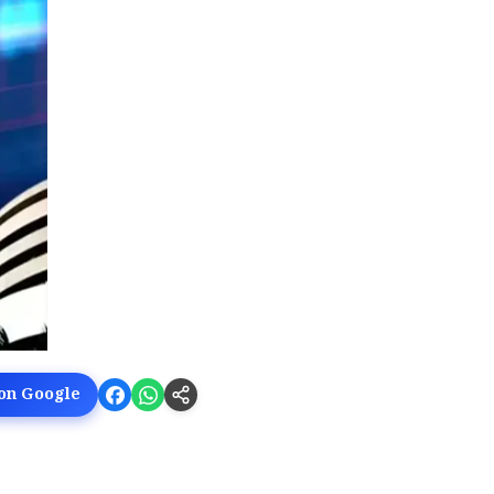
 on Google