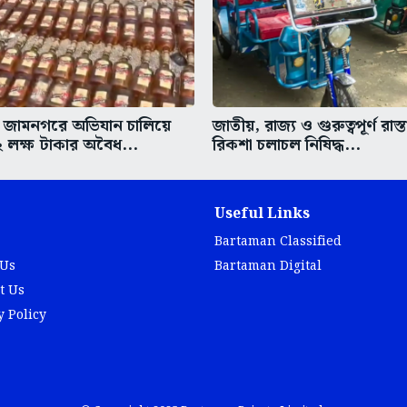
 জামনগরে অভিযান চালিয়ে
জাতীয়, রাজ্য ও গুরুত্বপূর্ণ রাস্ত
২ লক্ষ টাকার অবৈধ...
রিকশা চলাচল নিষিদ্ধ...
Useful Links
Bartaman Classified
 Us
Bartaman Digital
t Us
y Policy