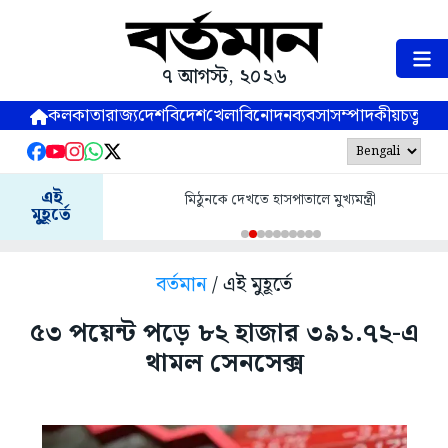
৭ আগস্ট, ২০২৬
কলকাতা
রাজ্য
দেশ
বিদেশ
খেলা
বিনোদন
ব্যবসা
সম্পাদকীয়
চতুষ্পর্ণ
এই
মিঠুনকে দেখতে হাসপাতালে মুখ্যমন্ত্রী
মুহূর্তে
বর্তমান
/ এই মুহূর্তে
৫৩ পয়েন্ট পড়ে ৮২ হাজার ৩৯১.৭২-এ
থামল সেনসেক্স