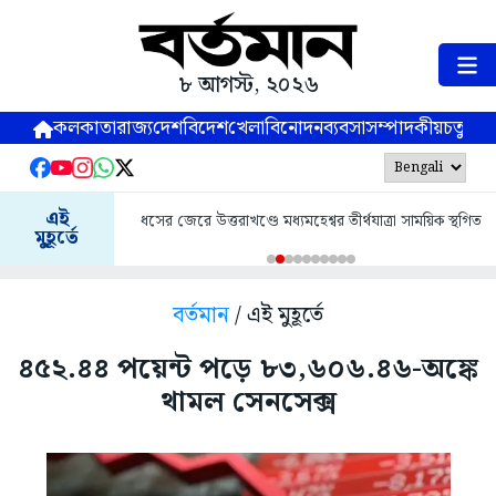
৮ আগস্ট, ২০২৬
কলকাতা
রাজ্য
দেশ
বিদেশ
খেলা
বিনোদন
ব্যবসা
সম্পাদকীয়
চতুষ্পর্ণ
এই
ধসের জেরে উত্তরাখণ্ডে মধ্যমহেশ্বর তীর্থযাত্রা সাময়িক স্থগিত
মুহূর্তে
বর্তমান
/ এই মুহূর্তে
৪৫২.৪৪ পয়েন্ট পড়ে ৮৩,৬০৬.৪৬-অঙ্কে
থামল সেনসেক্স