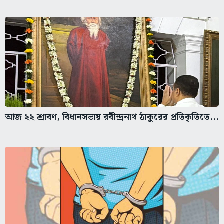
আজ ২২ শ্রাবণ, বিধানসভায় রবীন্দ্রনাথ ঠাকুরের প্রতিকৃতিতে...