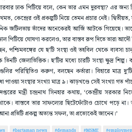
বারবার ঢাক পিটিয়ে বলে, কেন তার এমন দুরবস্থা? এর জন্য ব
রথমত, কেন্দ্রের ওই প্রকল্পটি নিয়ে তেমন প্রচার নেই। দ্বিতীয়
াসনিক জটিলতায় তাঁদের অনেকেরই আর্জি আটকে গিয়েছে। তাতে
ঢোল পিটিয়ে ঘোষণা করলেও, তার বাস্তব রূপ দিতে তারা আদৌ 
্ছেন, পশ্চিমবঙ্গের যে ছ’টি সংস্থা ওই তহবিল থেকে ব্যবসা চ
িনটি জেলাভিত্তিক। ছ’টির মধ্যে চারটি সংস্থা ক্ষুদ্র শিল্প। 
্যগুলির পরিস্থিতিও করুণ, বলছেন কর্তারা। বিহারে মাত্র দু’ট
 পাওয়া সংস্থার সংখ্যা মাত্র ৯। ঝাড়খণ্ডে সেই সংখ্যা গত পাঁচ
 দপ্তরের মন্ত্রী চন্দ্রনাথ সিনহার কথায়, ‘কেন্দ্রীয় সরকার নি
াকে। বাস্তবে তার সাফল্যের ছিটেফোঁটাও চোখে পড়ে না। অথচ
 আনা প্রতিটি প্রকল্প অত্যন্ত সফল, তা প্রত্যেকেই জানেন।’
ews
#bartaman news
#demands
#MSME
#employmen