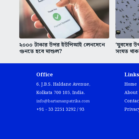
২০০০ টাকার উপর ইউপিআই লেনদেনে
‘যুবদের উপ
গুনতে হবে মাশুল?
সংযত থাকত
Office
Links
6, J.B.S. Haldane Avenue,
Home
Kolkata 700 105, India.
About
Contac
info@bartamanpatrika.com
+91 - 33 2251 3292 / 93
Privac