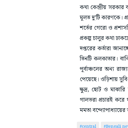
কথা কেন্দ্রীয় সরকার 
মূলত দু’টি কারণকে। প্
শর্তের গেরো ও প্রশ
প্রকল্প চালুর কথা ঢাক
দপ্তরের কর্তারা জানাচ
তিনটি কলকাতার। বাকি ত
পূর্বাঞ্চলের অন্য রাজ
পেয়েছে। ওড়িশায় সুবিধা
ক্ষুদ্র, ছোট ও মাঝারি
গালভরা প্রচারই করে থ
মমতা বন্দ্যোপাধ্যায়ের
#central
#Bengali n