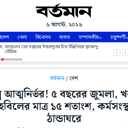
৬ আগস্ট, ২০২৬
িদেশ
খেলা
বিনোদন
ব্যবসা
সম্পাদকীয়
চতুষ্পর্ণী
ে, জানালেন সেচ দপ্তরের উত্তরপূর্বের চিফ ইঞ্জিনিয়ার কৃষ্ণেন্দু
ভৌমিক
বর্তমান
/ দেশ
িল্পে আত্মনির্ভর! ৫ বছরের জুমলা,
 তহবিলের মাত্র ১৫ শতাংশ, কর্মসংস্
ঠান্ডাঘরে