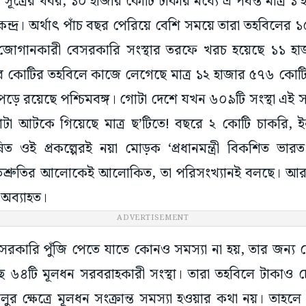
ী? সূত্রের খবর, ১০ হাজার কোটি টাকার মধ্যে এ পর্যন্ত মাত্র 
্দ্র। অর্থাৎ পাঁচ বছর পেরিয়ে বেশি সময়ে তারা তহবিলে
োগানকারী বেসরকারি সংস্থার তরফে খরচ হয়েছে ১১ হা
ার কোটির তহবিলে কাজে লেগেছে মাত্র ১২ হাজার ৫৭৬ কোটি
 রয়েছে পশ্চিমবঙ্গ। গোটা দেশে যখন ৬০৯টি সংস্থা এই স
াটা আটকে গিয়েছে মাত্র ছ’টিতে! বছরে ২ কোটি চাকরি, ইনস
িত ওই প্রকল্পেরই নয়া মোড়ক ‘প্রধানমন্ত্রী বিকশিত ভ
 প্রতিশ্রুতির আলোকেই আলোকিত, তা পরিসংখ্যানই বলছে। আ
 অব্যাহত।
ADVERTISEMENT
সরকারি পুঁজি পেতে যাতে কোনও সমস্যা না হয়, তার জন্য কে
েছে ৬৪টি মূলধন সরবরাহকারী সংস্থা। তারা তহবিলে টাকাও 
ালুর ক্ষেত্রে মূলধন সংক্রান্ত সমস্যা হওয়ার কথা নয়। তাহলে