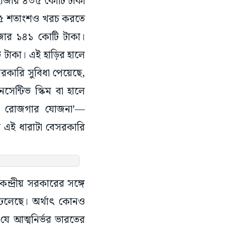
১ হাজার ৪৩৫ কোটি টাকা
র ১৫ শতাংশও খরচ করতে
জার ১৪১ কোটি টাকা।
 টাকা। এই হাড়ির হালে
রকারি সুবিধা পেয়েছে,
েন্টিভ স্কিম বা হালে
ারত রোজগার যোজনা’—
র এই ধারাটা বেসরকারি
ন্দ্রীয় সরকারের সঙ্গে
ঢেলেছে। অর্থাৎ কোনও
 যে আত্মনির্ভর ভারতের