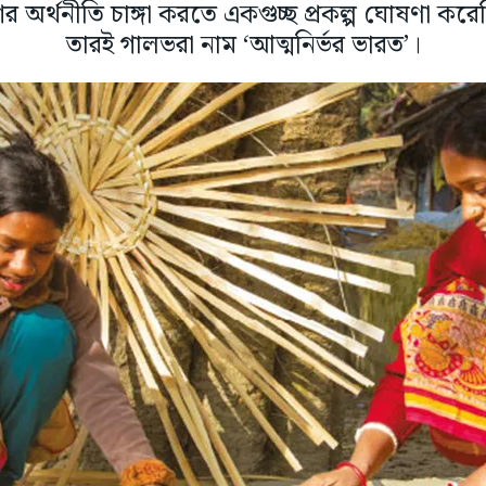
 অর্থনীতি চাঙ্গা করতে একগুচ্ছ প্রকল্প ঘোষণা কর
তারই গালভরা নাম ‘আত্মনির্ভর ভারত’।