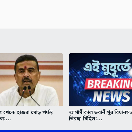
ডিং থেকে হাজরা মোড় পর্যন্ত
আগামীকাল ভবানীপুর বিধানস
িল:...
তিরঙ্গা মিছিল:...