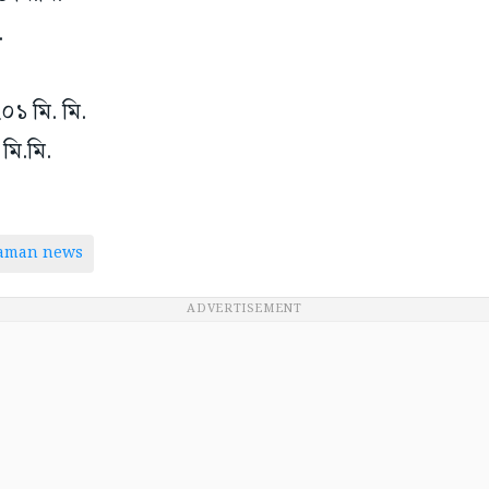
.
২০১ মি. মি.
 মি.মি.
taman news
ADVERTISEMENT