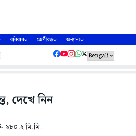
রবিবার
শ্রেণীবদ্ধ
অন্যান্য
ন্ত, দেখে নিন
ট- ২৮০.২ মি.মি.