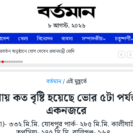
৮ আগস্ট, ২০২৬
িদেশ
খেলা
বিনোদন
ব্যবসা
সম্পাদকীয়
চতুষ্পর্ণী
্তন অনুষ্ঠানে যোগ দেবেন প্রধানমন্ত্রী মোদি
বর্তমান
/ এই মুহূর্তে
 কত বৃষ্টি হয়েছে ভোর ৫টা পর্য
একনজরে
া)- ৩৩২ মি.মি. যোধপুর পার্ক- ২৮৫ মি.মি. কালীঘা
তপসিয়া- ২৭৫ মি.মি. বালিগঞ্জ- ২৬৪...