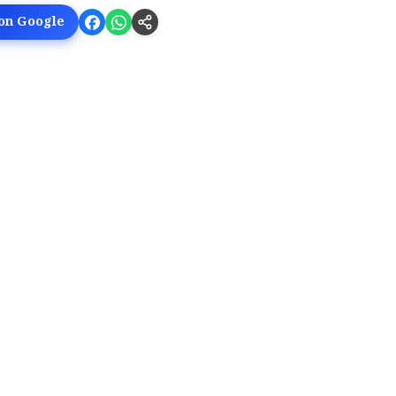
 on Google