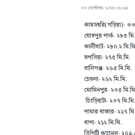
২৩ সেপ্টেম্বর, ২০২৫ ০৮:০৯
কামডহরি(গড়িয়া)- ৩৩
যোধপুর পার্ক- ২৮৫ মি.
কালীঘাট- ২৮০.২ মি.ম
তপসিয়া- ২৭৫ মি.মি.
বালিগঞ্জ- ২৬৪ মি.মি.
চেতলা- ২৬২ মি.মি.
মোমিনপুর- ২৩৪ মি.মি
চিংড়িহাটা- ২৩৭ মি.মি
পামার বাজার- ২১৭ মি.
ধাপা- ২১২ মি.মি.
সিপিটি ক্যানেল- ২০৯.