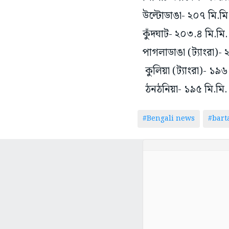
উল্টোডাঙা- ২০৭ মি.মি
কুঁদঘাট- ২০৩.৪ মি.মি.
পাগলাডাঙা‌ (ট্যাংরা)- 
কুলিয়া (ট্যাংরা)- ১৯৬
ঠনঠনিয়া- ১৯৫ মি.মি.
#Bengali news
#bar