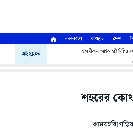
কলকাতা
রাজ্য
দেশ
ব
আগামীকাল আইআইটি দিল্লির সমাবর
এই মুহূর্তে
শহরের কোথায়
কামডহরি(গড়িয়