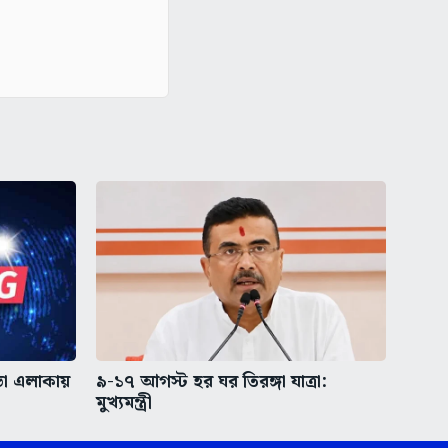
ভা এলাকায়
৯-১৭ আগস্ট হর ঘর তিরঙ্গা যাত্রা:
মুখ্যমন্ত্রী