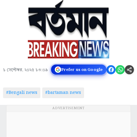
১ সেপ্টেম্বর, ২০২৫ ১৩:০৯
Prefer us on Google
#Bengali news
#bartaman news
ADVERTISEMENT