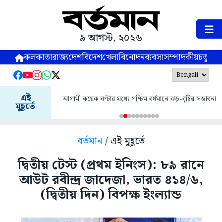
৯ আগস্ট, ২০২৬
কলকাতা
রাজ্য
দেশ
বিদেশ
খেলা
বিনোদন
ব্যবসা
সম্পাদকীয়
চতুষ্পর্ণ
এই
আগামী কয়েক ঘণ্টার মধ্যে পশ্চিম বর্ধমানে ঝড়-বৃষ্টির সম্ভাবনা
মুহূর্তে
বর্তমান
/ এই মুহূর্তে
দ্বিতীয় টেস্ট (প্রথম ইনিংস): ৮৯ রানে
আউট রবীন্দ্র জাদেজা, ভারত ৪১৪/৬,
(দ্বিতীয় দিন) বিপক্ষ ইংল্যান্ড