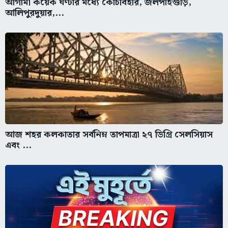
আগামী কয়েক ঘণ্টার মধ্যে কোচবিহার, জলপাইগুড়ি,
আলিপুরদুয়ার,...
আজ শহর কলকাতার সর্বনিম্ন তাপমাত্রা ২৭ ডিগ্রি সেলসিয়াস
এবং ...