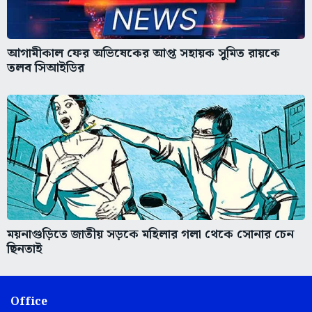
আগামীকাল ফের অভিষেকের আপ্ত সহায়ক সুমিত রায়কে
তলব সিআইডির
ময়নাগুড়িতে জাতীয় সড়কে মহিলার গলা থেকে সোনার চেন
ছিনতাই
Office