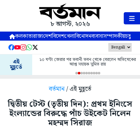
৮ আগস্ট, ২০২৬
কলকাতা
রাজ্য
দেশ
বিদেশ
খেলা
বিনোদন
ব্যবসা
সম্পাদকীয়
চতুষ্পর্ণ
১০ ঘণ্টা জেরার পর ভবানী ভবন থেকে বেরলেন অভিষেকের
এই
আপ্ত সহায়ক সুমিত রায়
মুহূর্তে
বর্তমান
/ এই মুহূর্তে
দ্বিতীয় টেস্ট (তৃতীয় দিন): প্রথম ইনিংসে
ইংল্যান্ডের বিরুদ্ধে পাঁচ উইকেট নিলেন
মহম্মদ সিরাজ