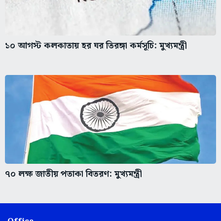
১০ আগস্ট কলকাতায় হর ঘর তিরঙ্গা কর্মসূচি: মুখ্যমন্ত্রী
৭০ লক্ষ জাতীয় পতাকা বিতরণ: মুখ্যমন্ত্রী