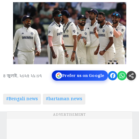
৪ জুলাই, ২০২৫ ২১:০৭
Prefer us on Google
#Bengali news
#bartaman news
ADVERTISEMENT